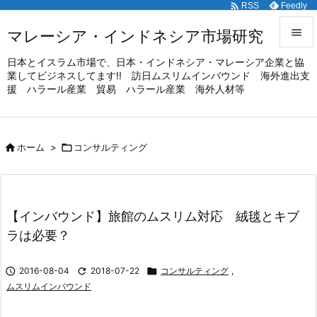

Feedly
RSS

マレーシア・インドネシア市場研究

日本とイスラム市場で、日本・インドネシア・マレーシア企業と協
業してビジネスしてます!! 訪日ムスリムインバウンド 海外進出支
メニュ
援 ハラール産業 貿易 ハラール産業 海外人材等

サイド


ホーム
>

コンサルティング
前へ

次へ

【インバウンド】旅館のムスリム対応 絨毯とキブ
検索
ラは必要？

2016-08-04

2018-07-22

コンサルティング
,
ムスリムインバウンド